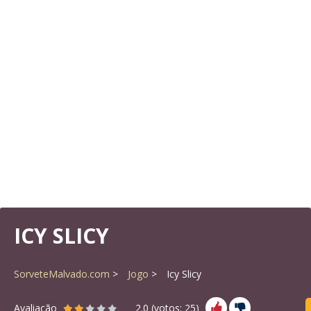
ICY SLICY
SorveteMalvado.com
Jogo
Icy Slicy
Avaliação
2.0
(votos:
25
)