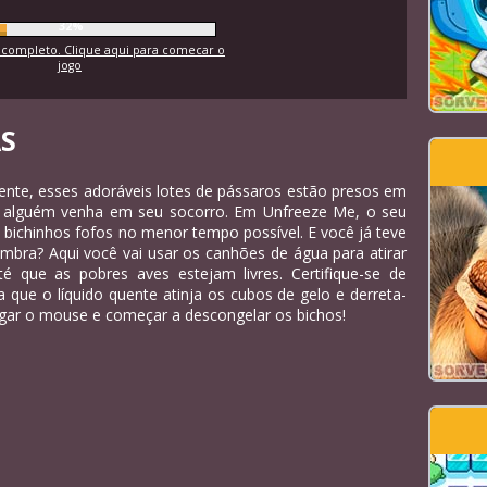
35%
completo. Clique aqui para comecar o
jogo
AS
zmente, esses adoráveis lotes de pássaros estão presos em
e alguém venha em seu socorro. Em Unfreeze Me, o seu
s bichinhos fofos no menor tempo possível. E você já teve
embra? Aqui você vai usar os canhões de água para atirar
 que as pobres aves estejam livres. Certifique-se de
a que o líquido quente atinja os cubos de gelo e derreta-
egar o mouse e começar a descongelar os bichos!