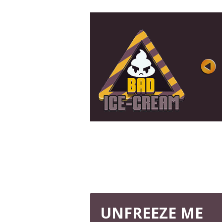
CORREDIÇA DE GELO
Avaliação
Visualizações 
Qual é o seu animal polar favorito? Você
acha que tem o que é preciso para jogá-
...
JOGUE AGORA
UNFREEZE ME