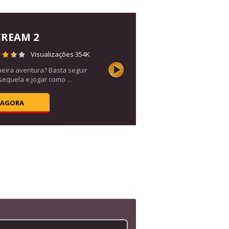
CREAM 2
Visualizações 354K
meira aventura? Basta seguir
equela e jogar como ...
 AGORA