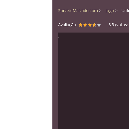
SorveteMalvado.com
Jogo
Unf
Avaliação
3.5
(votos: