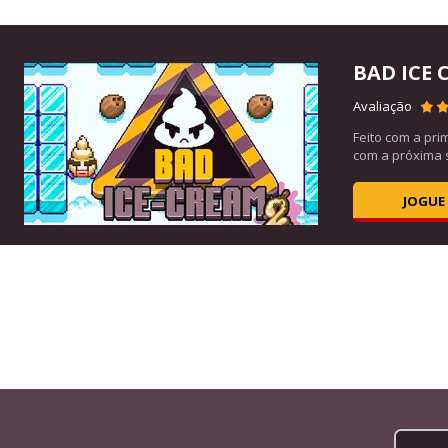
BAD ICE 
25K
Avaliação
los
Feito com a pri
com a próxima s
JOGUE